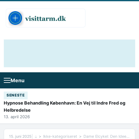
Skip to content
Menu
SENESTE
Hypnose Behandling København: En Vej til Indre Fred og
Helbredelse
13. april 2026
15. juni 2025
⌂
Ikke-kategoriseret
Dame Elcykel: Den Ideelle Cykel til Moderne Kvinder