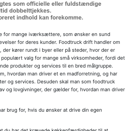
åde for mange iværksættere, som ønsker en sund
evelser for deres kunder. Foodtruck drift handler om
 der kører rundt i byer eller på steder, hvor der er
 populært valg for mange små virksomheder, fordi det
ende produkter og services til en bred målgruppe.
om, hvordan man driver et en madforretning, og har
kter og services. Desuden skal man som foodtruck
rav og lovgivninger, der gælder for, hvordan man driver
r brug for, hvis du ønsker at drive din egen
at du har det krævede køkkenfærdigheder til at