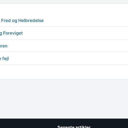
e Fred og Helbredelse
g Foreviget
uren
 fejl
Seneste artikler