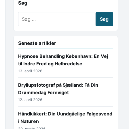
Søg
Søg efter:
Seneste artikler
Hypnose Behandling København: En Vej
til Indre Fred og Helbredelse
13. april 2026
Bryllupsfotograf på Sjælland: Få Din
Drømmedag Foreviget
12. april 2026
Håndkikkert: Din Uundgåelige Følgesvend
i Naturen
29. marts 2026