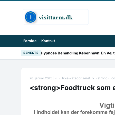
Skip to content
Forside
Kontakt
Hypnose Behandling København: En Vej ti
SENESTE
26. januar 2023
⌂
Ikke-kategoriseret
<strong>Foo
<strong>Foodtruck som e