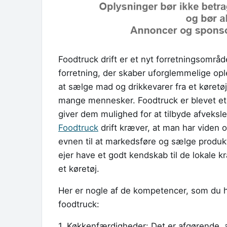
Foodtruck drift er et nyt forretningsomr
forretning, der skaber uforglemmelige opl
at sælge mad og drikkevarer fra et køretøj,
mange mennesker. Foodtruck er blevet et
giver dem mulighed for at tilbyde afveksl
Foodtruck
drift kræver, at man har viden 
evnen til at markedsføre og sælge produ
ejer have et godt kendskab til de lokale k
et køretøj.
Her er nogle af de kompetencer, som du ha
foodtruck:
1. Køkkenfærdigheder: Det er afgørende, 