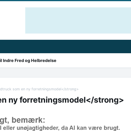
l Indre Fred og Helbredelse
dtruck som en ny forretningsmodel</strong>
n ny forretningsmodel</strong>