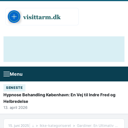
Skip to content
Menu
SENESTE
Hypnose Behandling København: En Vej til Indre Fred og
Helbredelse
13. april 2026
15. juni 2025
⌂
Ikke-kategoriseret
Gardiner: En Ultimativ Guide til Valg, Stilarter og Pleje