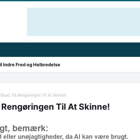
l Indre Fred og Helbredelse
ilbud: Få Rengøringen Til At Skinne!
 Rengøringen Til At Skinne!