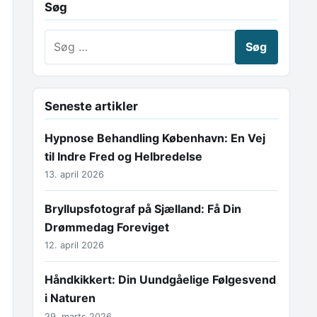
Søg
Søg efter:
Seneste artikler
Hypnose Behandling København: En Vej
til Indre Fred og Helbredelse
13. april 2026
Bryllupsfotograf på Sjælland: Få Din
Drømmedag Foreviget
12. april 2026
Håndkikkert: Din Uundgåelige Følgesvend
i Naturen
29. marts 2026