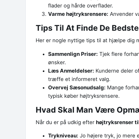
flader og hårde overflader.
Varme højtryksrensere:
Anvender var
Tips Til At Finde De Bedst
Her er nogle nyttige tips til at hjælpe di
Sammenlign Priser:
Tjek flere forha
ønsker.
Læs Anmeldelser:
Kunderne deler oft
træffe et informeret valg.
Overvej Sæsonudsalg:
Mange forhand
typisk køber højtryksrensere.
Hvad Skal Man Være Opmæ
Når du er på udkig efter
højtryksrenser t
Trykniveau:
Jo højere tryk, jo mere e