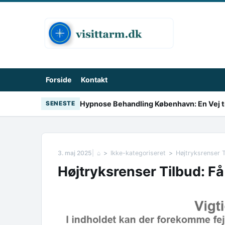
Skip to content
Forside
Kontakt
Hypnose Behandling København: En Vej ti
SENESTE
3. maj 2025
⌂
Ikke-kategoriseret
Højtryksrenser T
Højtryksrenser Tilbud: Få