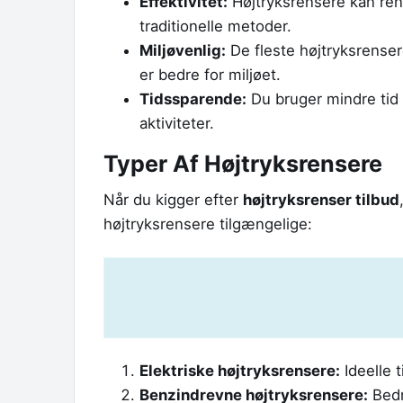
Effektivitet:
Højtryksrensere kan ren
traditionelle metoder.
Miljøvenlig:
De fleste højtryksrenser
er bedre for miljøet.
Tidssparende:
Du bruger mindre tid p
aktiviteter.
Typer Af Højtryksrensere
Når du kigger efter
højtryksrenser tilbud
højtryksrensere tilgængelige:
Elektriske højtryksrensere:
Ideelle 
Benzindrevne højtryksrensere:
Bedr