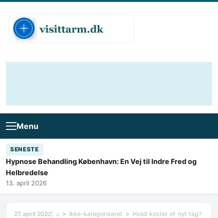
Skip to content
Menu
SENESTE
Hypnose Behandling København: En Vej til Indre Fred og
Helbredelse
13. april 2026
27. april 2022
⌂
Ikke-kategoriseret
Hvad koster et nyt tag?