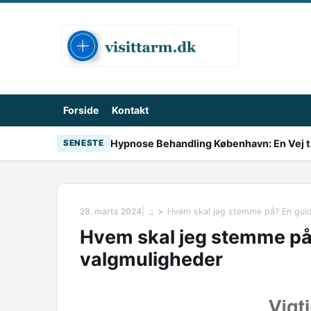
Skip to content
Forside
Kontakt
Hypnose Behandling København: En Vej ti
SENESTE
28. marts 2024
⌂
Hvem skal jeg stemme på? En guide
Hvem skal jeg stemme på?
valgmuligheder