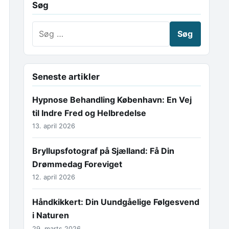
Søg
Søg efter:
Seneste artikler
Hypnose Behandling København: En Vej
til Indre Fred og Helbredelse
13. april 2026
Bryllupsfotograf på Sjælland: Få Din
Drømmedag Foreviget
12. april 2026
Håndkikkert: Din Uundgåelige Følgesvend
i Naturen
29. marts 2026