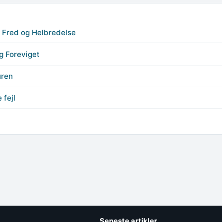
e Fred og Helbredelse
g Foreviget
uren
 fejl
Seneste artikler