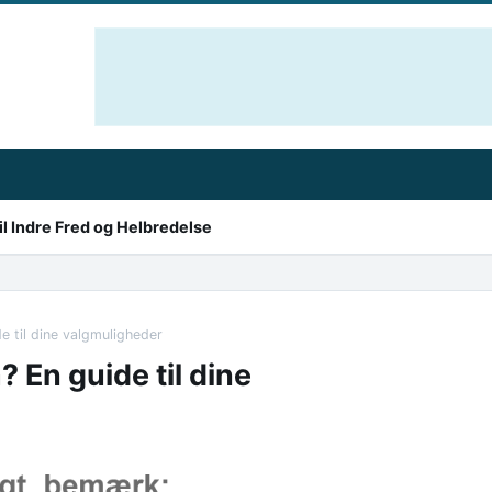
l Indre Fred og Helbredelse
 til dine valgmuligheder
 En guide til dine