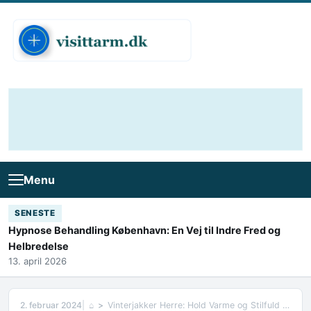
Skip to content
Menu
SENESTE
Hypnose Behandling København: En Vej til Indre Fred og
Helbredelse
13. april 2026
2. februar 2024
⌂
Vinterjakker Herre: Hold Varme og Stilfuld i Vintermånederne