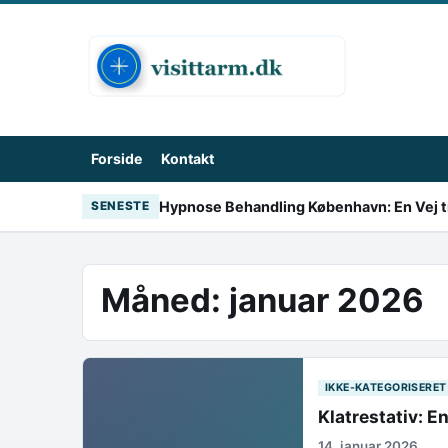
Skip to content
Forside
Kontakt
Hypnose Behandling København: En Vej ti
SENESTE
Måned:
januar 2026
IKKE-KATEGORISERET
Klatrestativ: E
14. januar 2026