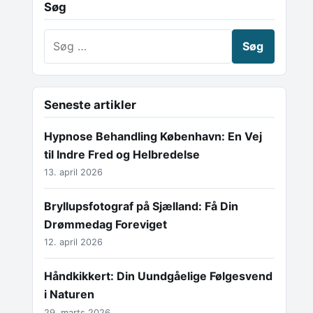
Søg
Søg efter:
Seneste artikler
Hypnose Behandling København: En Vej
til Indre Fred og Helbredelse
13. april 2026
Bryllupsfotograf på Sjælland: Få Din
Drømmedag Foreviget
12. april 2026
Håndkikkert: Din Uundgåelige Følgesvend
i Naturen
29. marts 2026